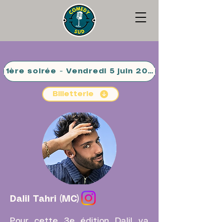
1ère soirée - Vendredi 5 juin 2026
Billetterie
Dalil Tahri (MC)
Pour cette 3e édition Dalil va