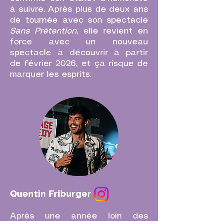
à suivre. Après plus de deux ans
de tournée avec son spectacle
Sans Prétention
, elle revient en
force avec un nouveau
spectacle à découvrir à partir
de février 2026, et ça risque de
marquer les esprits.
Quentin Friburger
Après une année loin des