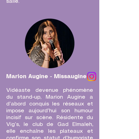
salle.
Marion Augine - Missaugine
Vidéaste devenue phénomène
du stand-up, Marion Augine a
d’abord conquis les réseaux et
impose aujourd’hui son humour
incisif sur scène. Résidente du
Vig’s, le club de Gad Elmaleh,
elle enchaîne les plateaux et
confirme son statut d’humoriste